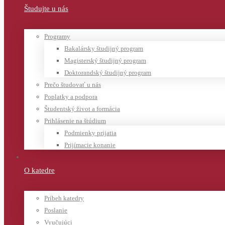
Študujte u nás
Programy
Bakalársky študijný program
Magisterský študijný program
Doktorandský študijný program
Prečo študovať u nás
Poplatky a podpora
Študentský život a formácia
Prihlásenie na štúdium
Podmienky prijatia
Prijímacie konanie
O katedre
Príbeh katedry
Poslanie
Vyučujúci