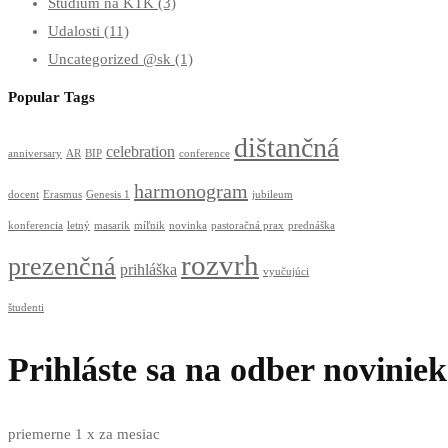
Štúdium na KTK
(3)
Udalosti
(11)
Uncategorized @sk
(1)
Popular Tags
dištančná
celebration
anniversary
AR
BIP
conference
harmonogram
docent
Erasmus
Genesis 1
jubileum
konferencia
letný
masarik
míľnik
novinka
pastoračná prax
prednáška
rozvrh
prezenčná
prihláška
vyučujúci
študenti
Prihláste sa na odber noviniek
priemerne 1 x za mesiac