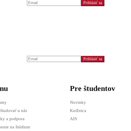
nu
Pre študentov
amy
Novinky
 študovať u nás
Knižnica
tky a podpora
AIS
senie na štúdium