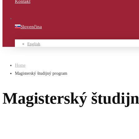
Kontakt
Slovenčina
English
Home
Magisterský študijný program
Magisterský študij