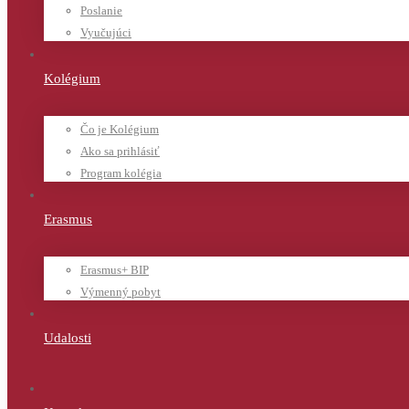
Poslanie
Vyučujúci
Kolégium
Čo je Kolégium
Ako sa prihlásiť
Program kolégia
Erasmus
Erasmus+ BIP
Výmenný pobyt
Udalosti