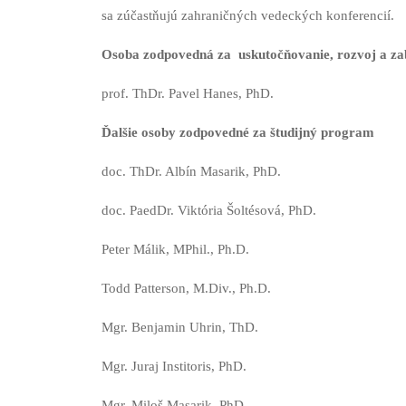
sa zúčastňujú zahraničných vedeckých konferencií.
Osoba zodpovedná za uskutočňovanie, rozvoj a zab
prof. ThDr. Pavel Hanes, PhD.
Ďalšie osoby zodpovedné za študijný program
doc. ThDr. Albín Masarik, PhD.
doc. PaedDr. Viktória Šoltésová, PhD.
Peter Málik, MPhil., Ph.D.
Todd Patterson, M.Div., Ph.D.
Mgr. Benjamin Uhrin, ThD.
Mgr. Juraj Institoris, PhD.
Mgr. Miloš Masarik, PhD.