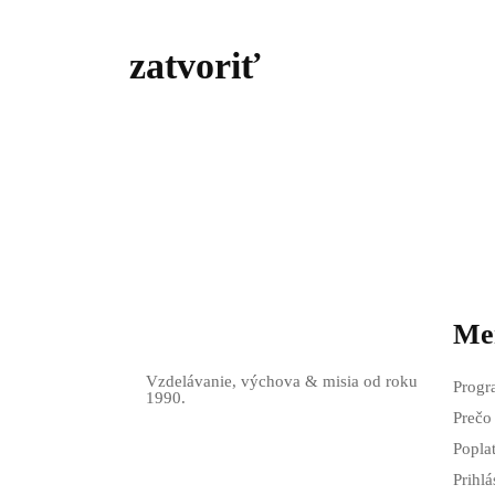
zatvoriť
Me
Vzdelávanie, výchova & misia od roku
Progr
1990.
Prečo
Popla
Prihlá