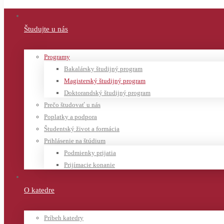
Študujte u nás
Programy
Bakalársky študijný program
Magisterský študijný program
Doktorandský študijný program
Prečo študovať u nás
Poplatky a podpora
Študentský život a formácia
Prihlásenie na štúdium
Podmienky prijatia
Prijímacie konanie
O katedre
Príbeh katedry