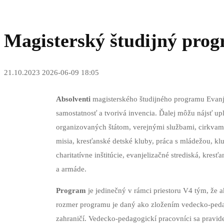
Magisterský študijný pro
21.10.2023
2026-06-09 18:05
Absolventi
magisterského študijného programu Evanje
samostatnosť a tvorivá invencia. Ďalej môžu nájsť up
organizovaných štátom, verejnými službami, cirkvami 
misia, kresťanské detské kluby, práca s mládežou, kl
charitatívne inštitúcie, evanjelizačné strediská, kre
a armáde.
Program
je jedinečný v rámci priestoru V4 tým, že 
rozmer programu je daný ako zložením vedecko-pedag
zahraničí. Vedecko-pedagogickí pracovníci sa pravid