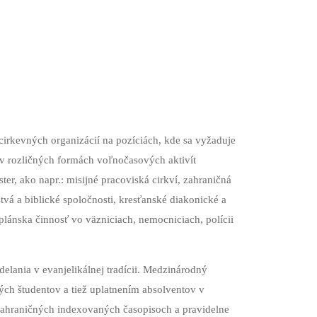
cirkevných organizácií na pozíciách, kde sa vyžaduje
j v rozličných formách voľnočasových aktivít
r, ako napr.: misijné pracoviská cirkví, zahraničná
vá a biblické spoločnosti, kresťanské diakonické a
kaplánska činnosť vo väzniciach, nemocniciach, polícii
elania v evanjelikálnej tradícii. Medzinárodný
ch študentov a tiež uplatnením absolventov v
v zahraničných indexovaných časopisoch a pravidelne