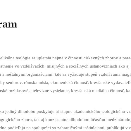
gram
likálna teológia sa uplatnia najmä v činnosti cirkevných zborov a para
latnenie vo vzdelávacích, misijných a sociálnych ustanovizniach ako a
a neštátnymi organizáciami, kde sa vyžaduje stupeň vzdelávania magiste
uby seniorov, rómska misia, ekumenická činnosť, kresťanské vydavateľst
sťanské rozhlasové a televízne vysielanie, kresťanská mediálna činnosť, 
ako jediný dlhodobo poskytuje tri stupne akademického teologického vzd
ogického zboru, tak aj konzistentne dlhodobou účasťou medzinárodný
elne podieľajú na spolupráci so zahraničnými inštitúciami, publikujú 